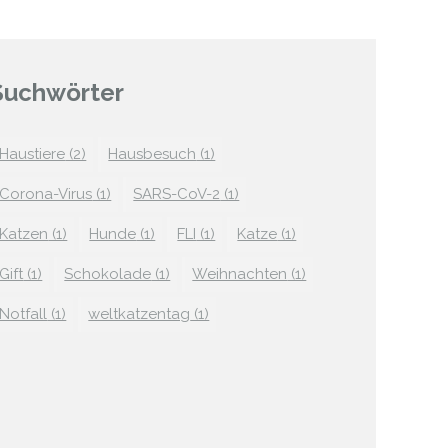
Suchwörter
Haustiere
(2)
Hausbesuch
(1)
Corona-Virus
(1)
SARS-CoV-2
(1)
Katzen
(1)
Hunde
(1)
FLI
(1)
Katze
(1)
Gift
(1)
Schokolade
(1)
Weihnachten
(1)
Notfall
(1)
weltkatzentag
(1)